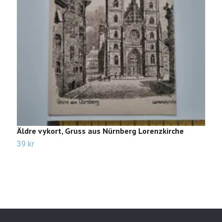
Äldre vykort, Gruss aus Nürnberg Lorenzkirche
Ä
39 kr
2