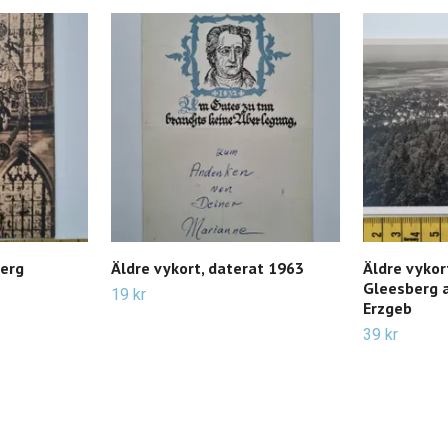
berg
Äldre vykort, daterat 1963
Äldre vykor
Gleesberg 
19 kr
Erzgeb
39 kr