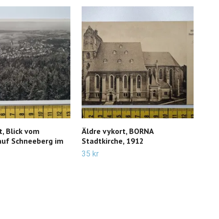
t, Blick vom
Äldre vykort, BORNA
Vyko
auf Schneeberg im
Stadtkirche, 1912
Por
35 kr
19 k