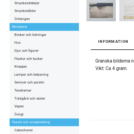
Smyckesdetaljer
Smyckeslådor
Örhängen
Miniatyrer
Böcker och tidningar
INFORMATION
Hus
Djur och figurer
Flaskor och burkar
Granska bilderna no
Knappar
Vikt: Ca 4 gram.
Lampor och belysning
Servicer och porslin
Tavelramar
Trädgård och växter
Vapen
Övrigt
Pyssel och scrapbooking
Cabochoner