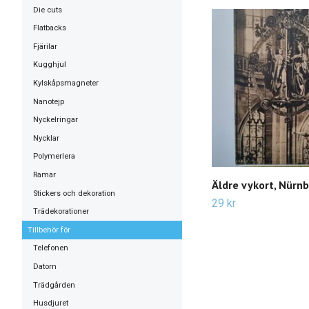
Die cuts
Flatbacks
Fjärilar
Kugghjul
Kylskåpsmagneter
Nanotejp
Nyckelringar
Nycklar
Polymerlera
Ramar
Äldre vykort, Nürn
Stickers och dekoration
29 kr
Trädekorationer
Tillbehör för
Telefonen
Datorn
Trädgården
Husdjuret