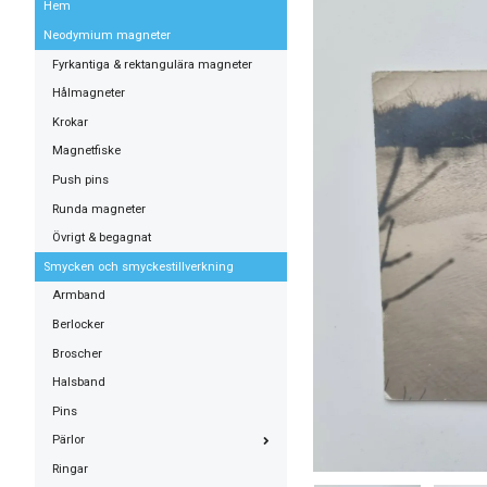
Hem
Neodymium magneter
Fyrkantiga & rektangulära magneter
Hålmagneter
Krokar
Magnetfiske
Push pins
Runda magneter
Övrigt & begagnat
Smycken och smyckestillverkning
Armband
Berlocker
Broscher
Halsband
Pins
Pärlor
Ringar