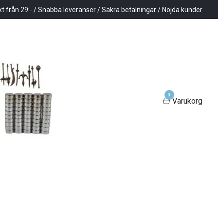
kt från 29:- / Snabba leveranser / Säkra betalningar / Nöjda kunder
0
Varukorg