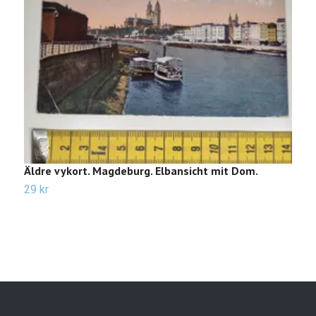
Äldre vykort. Magdeburg. Elbansicht mit Dom.
Ä
29 kr
2