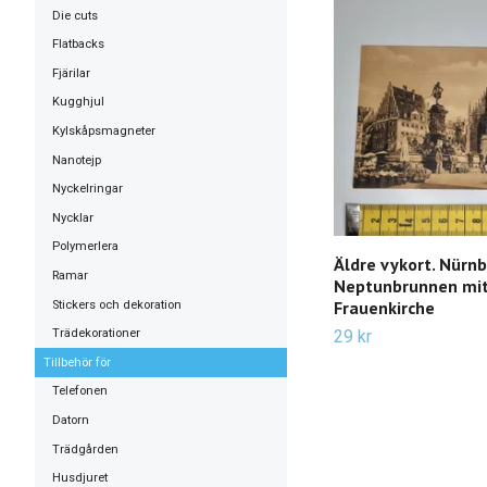
Die cuts
Flatbacks
Fjärilar
Kugghjul
Kylskåpsmagneter
Nanotejp
Nyckelringar
Nycklar
Polymerlera
Äldre vykort. Nürnb
Ramar
Neptunbrunnen mi
Frauenkirche
Stickers och dekoration
29 kr
Trädekorationer
Tillbehör för
Telefonen
Datorn
Trädgården
Husdjuret