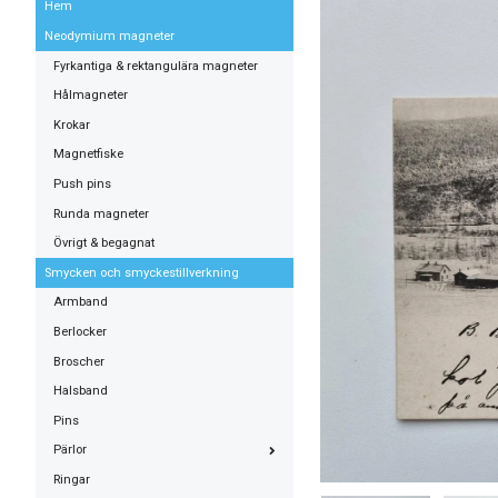
Hem
Neodymium magneter
Fyrkantiga & rektangulära magneter
Hålmagneter
Krokar
Magnetfiske
Push pins
Runda magneter
Övrigt & begagnat
Smycken och smyckestillverkning
Armband
Berlocker
Broscher
Halsband
Pins
Pärlor
Ringar