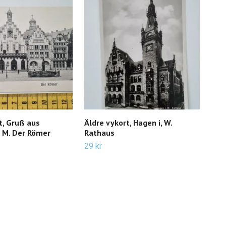
t, Gruß aus
Äldre vykort, Hagen i, W.
Äld
. M. Der Römer
Rathaus
st 
lejo
29 kr
69 k