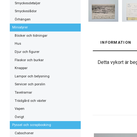
Smyckesdetaljer
Smyckeslådor
Örhängen
Miniatyrer
Böcker och tidningar
INFORMATION
Hus
Djur och figurer
Flaskor och burkar
Detta vykort är beg
Knappar
Lampor och belysning
Servicer och porslin
Tavelramar
Trädgård och växter
Vapen
Övrigt
Pyssel och scrapbooking
Cabochoner