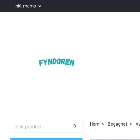
Inkl. moms
Hem
Begagnat
Vy