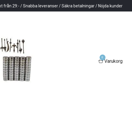
kt från 29:- / Snabba leveranser / Säkra betalningar / Nöjda kunder
0
Varukorg