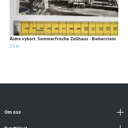
Äldre vykort. Sommerfrische Zollhaus - Bieberstein
Ä
29 kr
2
Om oss