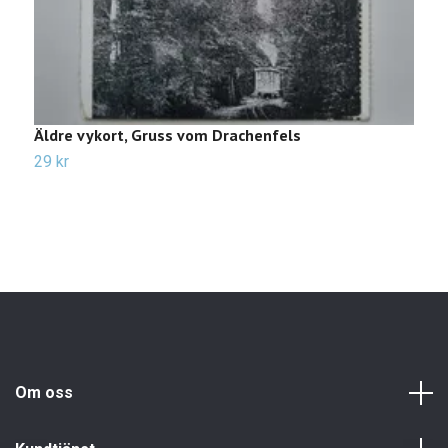
Äldre vykort, Gruss vom Drachenfels
Ä
29 kr
2
Om oss