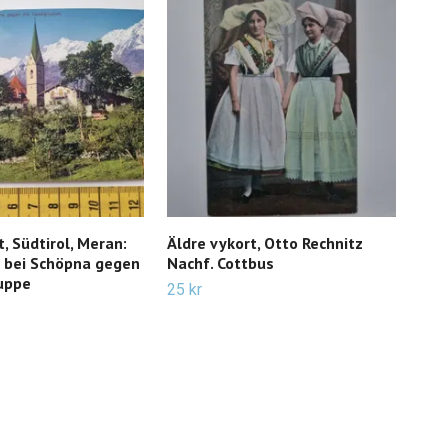
, Südtirol, Meran:
Äldre vykort, Otto Rechnitz
Vyk
n bei Schöpna gegen
Nachf. Cottbus
15 k
ruppe
25 kr