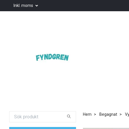
Inkl. moms
Hem
Begagnat
Vy