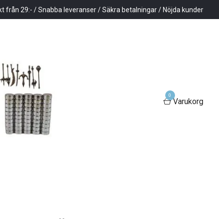
kt från 29:- / Snabba leveranser / Säkra betalningar / Nöjda kunder
0
Varukorg