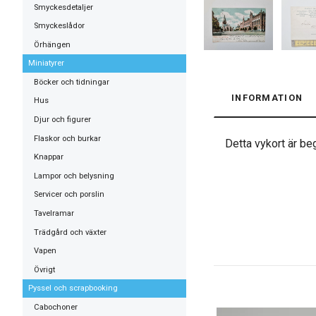
Smyckesdetaljer
Smyckeslådor
Örhängen
Miniatyrer
Böcker och tidningar
INFORMATION
Hus
Djur och figurer
Flaskor och burkar
Detta vykort är beg
Knappar
Lampor och belysning
Servicer och porslin
Tavelramar
Trädgård och växter
Vapen
Övrigt
Pyssel och scrapbooking
Cabochoner