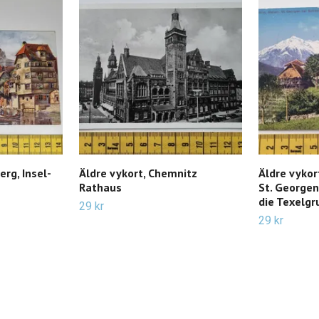
erg, Insel-
Äldre vykort, Chemnitz
Äldre vykort
Rathaus
St. George
die Texelg
29 kr
29 kr