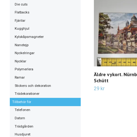
Die cuts
Flatbacks
Fjärilar
Kugghjul
Kylskåpsmagneter
Nanotejp
Nyckelringar
Nycklar
Polymerlera
Äldre vykort. Nürnb
Ramar
Schütt
Stickers och dekoration
29 kr
Trädekorationer
Tillbehör för
Telefonen
Datorn
Trädgården
Husdjuret