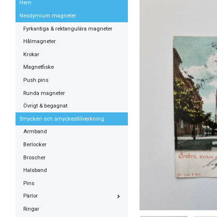
Hem
Neodymium magneter
Fyrkantiga & rektangulära magneter
Hålmagneter
Krokar
Magnetfiske
Push pins
Runda magneter
Övrigt & begagnat
Smycken och smyckestillverkning
Armband
Berlocker
Broscher
Halsband
Pins
Pärlor
Ringar