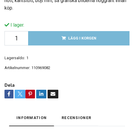
nött, kantstött, böjt mm, så granska bilderna noggrant innan
köp.
I lager.
LÄGG I KORGEN
Lagersaldo:
1
Artikelnummer:
110969082
Dela
INFORMATION
RECENSIONER