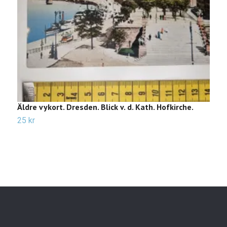
Äldre vykort. Dresden. Blick v. d. Kath. Hofkirche.
Ä
T
25 kr
2