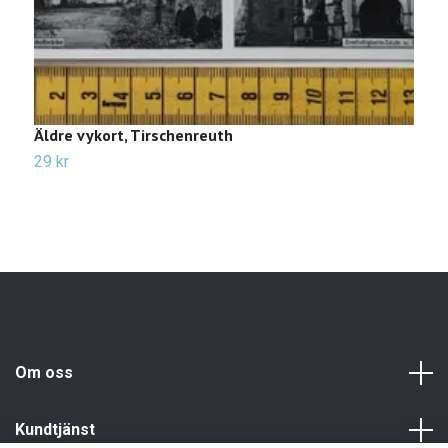
Äldre vykort, Tirschenreuth
Ä
29 kr
2
Om oss
Kundtjänst