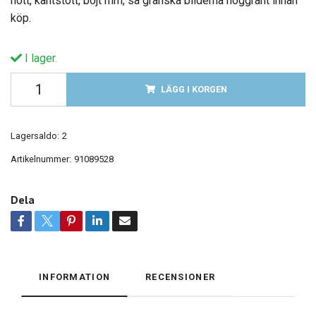
nött, kantstött, böjt mm, så granska bilderna noggrant innan
köp.
I lager.
LÄGG I KORGEN
Lagersaldo:
2
Artikelnummer:
91089528
Dela
INFORMATION
RECENSIONER