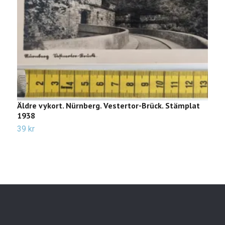
Äldre vykort. Nürnberg. Vestertor-Brück. Stämplat
Ä
1938
2
39 kr