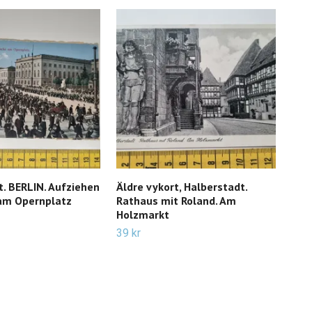
t. BERLIN. Aufziehen
Äldre vykort, Halberstadt.
Äldr
am Opernplatz
Rathaus mit Roland. Am
35 k
Holzmarkt
39 kr