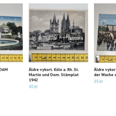
SDAM
Äldre vykort. Köln a. Rh. St.
Äldre vykor
Martin und Dom. Stämplat
der Wache 
1942
35 kr
45 kr