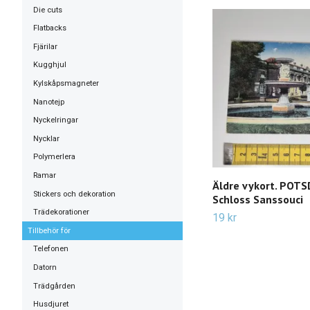
Die cuts
Flatbacks
Fjärilar
Kugghjul
Kylskåpsmagneter
Nanotejp
Nyckelringar
Nycklar
Polymerlera
Ramar
Äldre vykort. POT
Stickers och dekoration
Schloss Sanssouci
Trädekorationer
19 kr
Tillbehör för
Telefonen
Datorn
Trädgården
Husdjuret