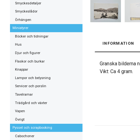
Smyckesdetaljer
Smyckeslådor
Örhängen
Miniatyrer
Böcker och tidningar
INFORMATION
Hus
Djur och figurer
Flaskor och burkar
Granska bilderna no
Knappar
Vikt: Ca 4 gram.
Lampor och belysning
Servicer och porslin
Tavelramar
Trädgård och växter
Vapen
Övrigt
Pyssel och scrapbooking
Cabochoner