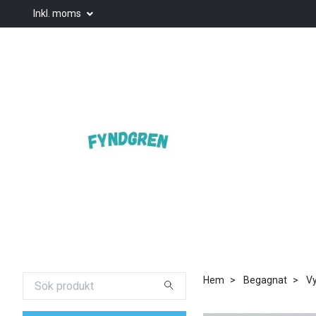
Inkl. moms
Hem
Begagnat
Vy