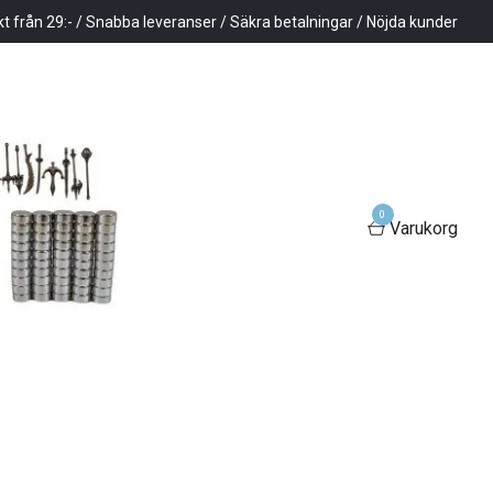
kt från 29:- / Snabba leveranser / Säkra betalningar / Nöjda kunder
0
Varukorg