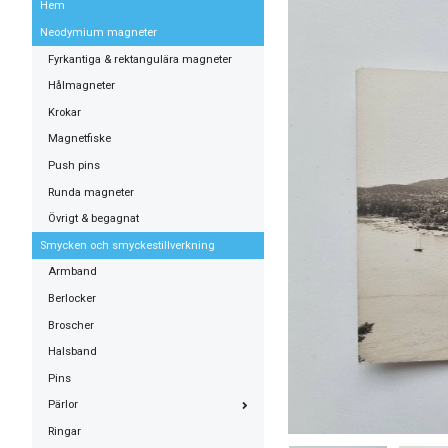
Hem
Neodymium magneter
Fyrkantiga & rektangulära magneter
Hålmagneter
Krokar
Magnetfiske
Push pins
Runda magneter
Övrigt & begagnat
Smycken och smyckestillverkning
Armband
Berlocker
Broscher
Halsband
Pins
Pärlor
Ringar