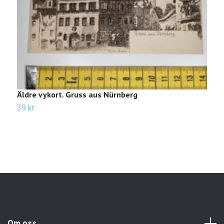
Äldre vykort. Gruss aus Nürnberg
Ä
D
39 kr
3
Om oss