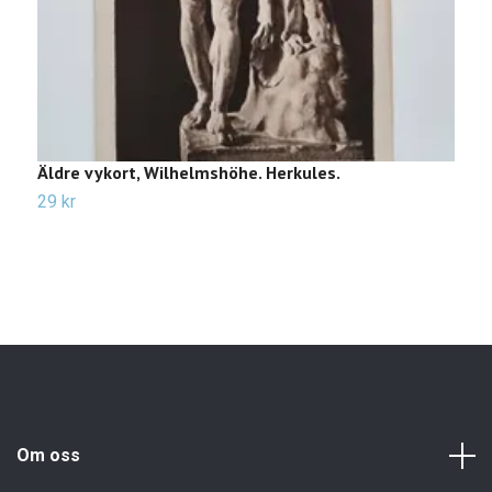
Äldre vykort, Wilhelmshöhe. Herkules.
Ä
29 kr
3
Om oss