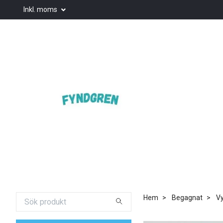
Inkl. moms
Hem
Begagnat
Vy