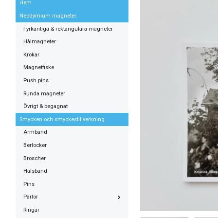
Hem
Neodymium magneter
Fyrkantiga & rektangulära magneter
Hålmagneter
Krokar
Magnetfiske
Push pins
Runda magneter
Övrigt & begagnat
Smycken och smyckestillverkning
Armband
Berlocker
Broscher
Halsband
Pins
Pärlor
Ringar