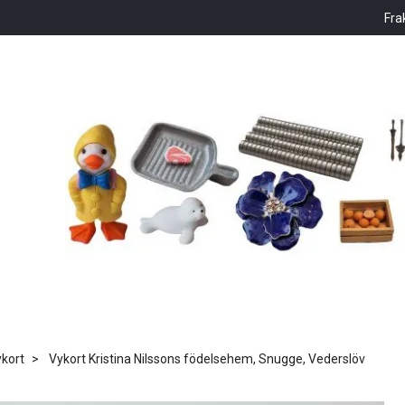
Fra
kort
Vykort Kristina Nilssons födelsehem, Snugge, Vederslöv