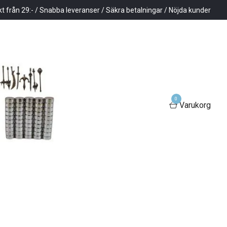
kt från 29:- / Snabba leveranser / Säkra betalningar / Nöjda kunder
0
Varukorg