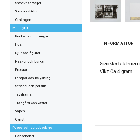
Smyckesdetaljer
Smyckeslådor
Örhängen
Miniatyrer
Böcker och tidningar
INFORMATION
Hus
Djur och figurer
Flaskor och burkar
Granska bilderna no
Knappar
Vikt: Ca 4 gram.
Lampor och belysning
Servicer och porslin
Tavelramar
Trädgård och växter
Vapen
Övrigt
Pyssel och scrapbooking
Cabochoner