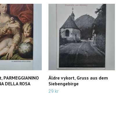
rt, PARMEGGIANINO
Äldre vykort, Gruss aus dem
Äld
A DELLA ROSA
Siebengebirge
Sie
29 kr
35 k