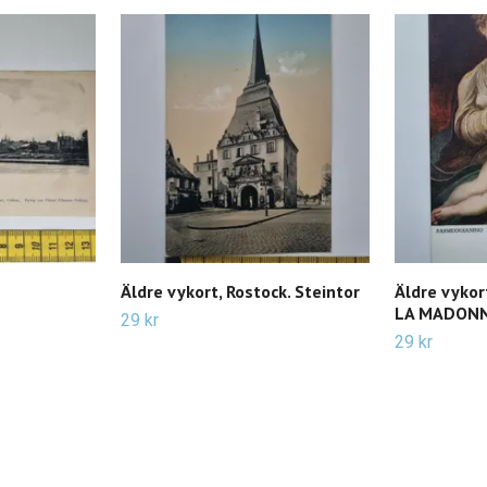
Äldre vykort, Rostock. Steintor
Äldre vyko
LA MADONN
29 kr
29 kr