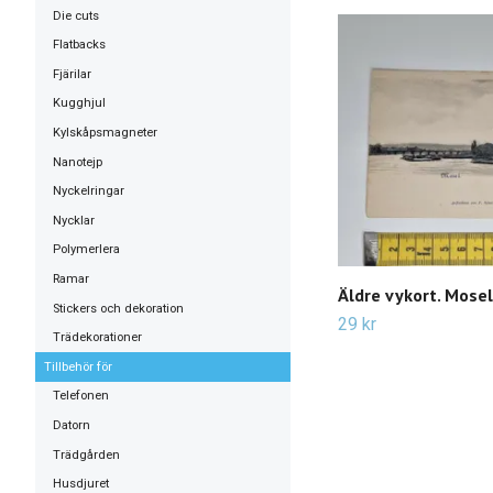
Die cuts
Flatbacks
Fjärilar
Kugghjul
Kylskåpsmagneter
Nanotejp
Nyckelringar
Nycklar
Polymerlera
Ramar
Äldre vykort. Mosel
Stickers och dekoration
29 kr
Trädekorationer
Tillbehör för
Telefonen
Datorn
Trädgården
Husdjuret