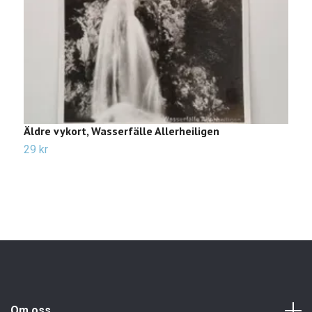
Äldre vykort, Wasserfälle Allerheiligen
Ä
s
29 kr
1
Om oss