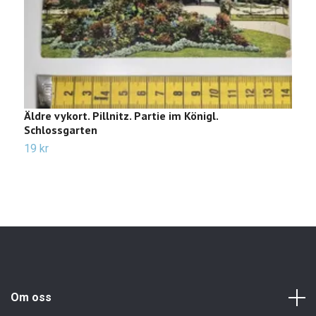
Äldre vykort. Pillnitz. Partie im Königl.
Ä
Schlossgarten
3
19 kr
Om oss