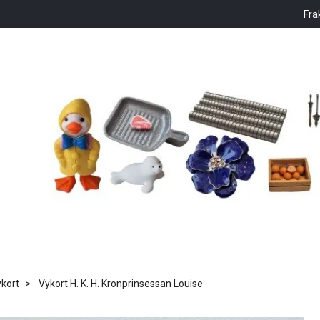
Fra
kort
Vykort H. K. H. Kronprinsessan Louise