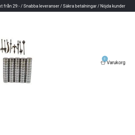
kt från 29:- / Snabba leveranser / Säkra betalningar / Nöjda kunder
0
Varukorg