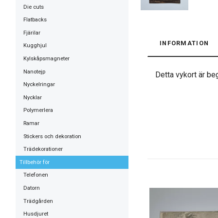
Die cuts
Flatbacks
Fjärilar
INFORMATION
Kugghjul
Kylskåpsmagneter
Nanotejp
Detta vykort är beg
Nyckelringar
Nycklar
Polymerlera
Ramar
Stickers och dekoration
Trädekorationer
Tillbehör för
Telefonen
Datorn
Trädgården
Husdjuret