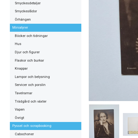
Smyckesdetaljer
Smyckeslådor
Örhängen
Miniatyrer
Böcker och tidningar
Hus
Djur och figurer
Flaskor och burkar
Knappar
Lampor och belysning
Servicer och porslin
Tavelramar
Trädgård och växter
Vapen
Övrigt
Pyssel och scrapbooking
Cabochoner