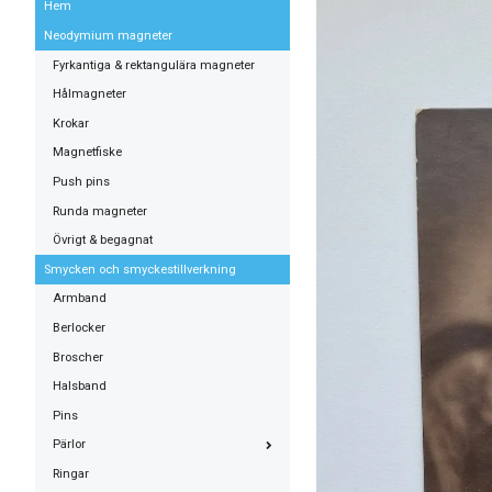
Hem
Neodymium magneter
Fyrkantiga & rektangulära magneter
Hålmagneter
Krokar
Magnetfiske
Push pins
Runda magneter
Övrigt & begagnat
Smycken och smyckestillverkning
Armband
Berlocker
Broscher
Halsband
Pins
Pärlor
Ringar