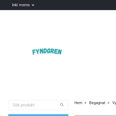
Inkl. moms
Hem
Begagnat
Vy