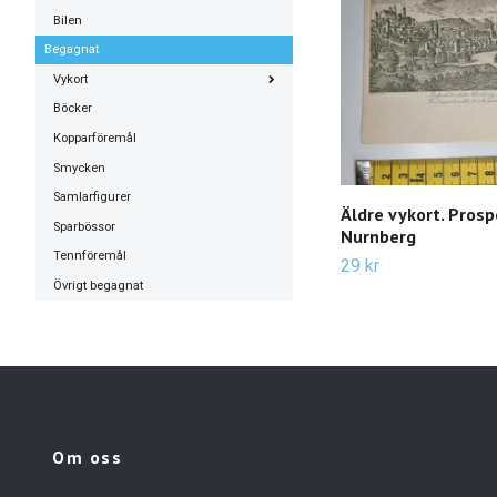
Bilen
Begagnat
Vykort
Böcker
Kopparföremål
Smycken
Samlarfigurer
Äldre vykort. Pros
Sparbössor
Nurnberg
Tennföremål
29 kr
Övrigt begagnat
Om oss