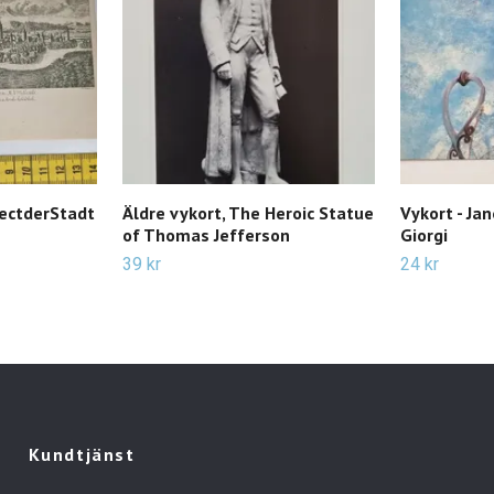
pectderStadt
Äldre vykort, The Heroic Statue
Vykort - Ja
of Thomas Jefferson
Giorgi
39 kr
24 kr
Kundtjänst