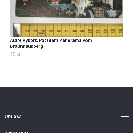
Äldre vykort. Potsdam Panorama vom
Ä
Braunhausberg
3
19 kr
Om oss