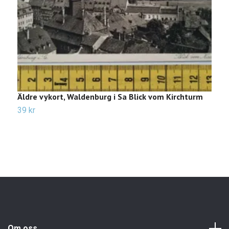
Äldre vykort, Waldenburg i Sa Blick vom Kirchturm
Ä
39 kr
4
Om oss