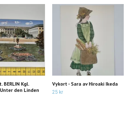
t. BERLIN Kgl.
Vykort - Sara av Hiroaki Ikeda
Vyk
 Unter den Linden
25 kr
22 k