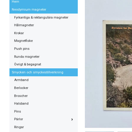
Hem
Neodymium magneter
Fyrkantiga & rektangulära magneter
Hålmagneter
Krokar
Magnetfiske
Push pins
Runda magneter
Övrigt & begagnat
Smycken och smyckestillverkning
Armband
Berlocker
Broscher
Halsband
Pins
Pärlor
Ringar