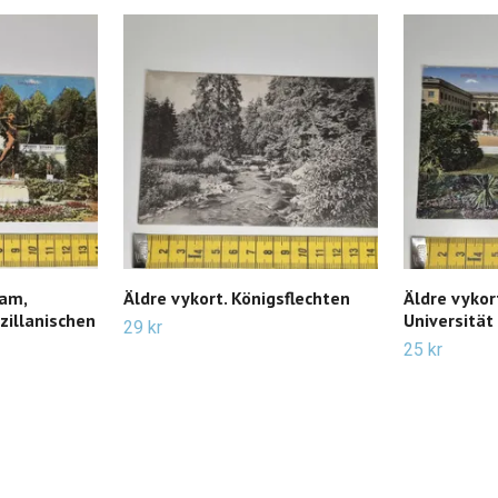
dam,
Äldre vykort. Königsflechten
Äldre vykor
zillanischen
Universität
29 kr
25 kr