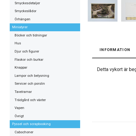
Smyckesdetaljer
Smyckeslådor
Örhängen
Miniatyrer
Böcker och tidningar
Hus
INFORMATION
Djur och figurer
Flaskor och burkar
Knappar
Detta vykort är beg
Lampor och belysning
Servicer och porslin
Tavelramar
Trädgård och växter
Vapen
Övrigt
Pyssel och scrapbooking
Cabochoner