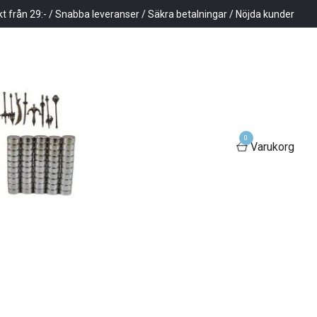
kt från 29:- / Snabba leveranser / Säkra betalningar / Nöjda kunder
0
Varukorg