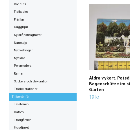
Die cuts
Flatbacks
Fjärilar
Kugghjul
Kylskåpsmagneter
Nanotejp
Nyckelringar
Nycklar
Polymerlera
Ramar
Äldre vykort. Pots
Stickers och dekoration
Bogenschütze im si
Garten
Trädekorationer
19 kr
Tillbehör för
Telefonen
Datorn
Trädgården
Husdjuret