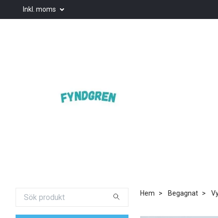
Inkl. moms
Hem
Begagnat
Vy