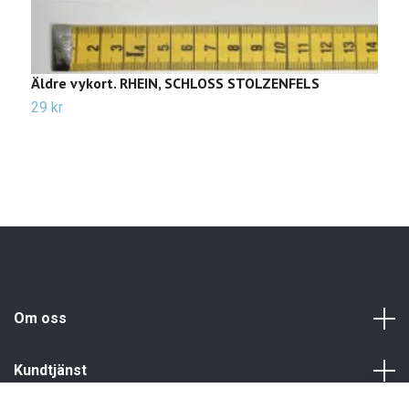
Äldre vykort. RHEIN, SCHLOSS STOLZENFELS
Ä
29 kr
3
Om oss
Kundtjänst