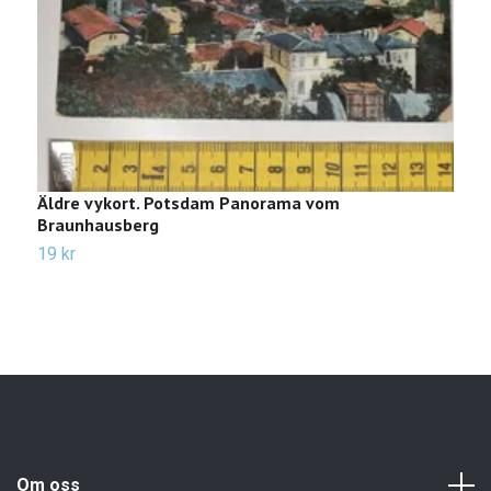
Äldre vykort. Potsdam Panorama vom
Ä
Braunhausberg
2
19 kr
Om oss