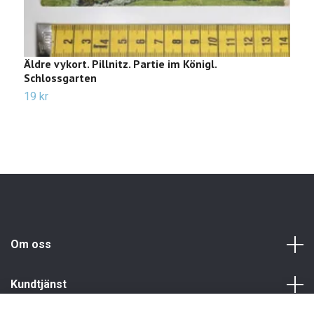
Äldre vykort. Pillnitz. Partie im Königl.
Ä
Schlossgarten
2
19 kr
Om oss
Kundtjänst