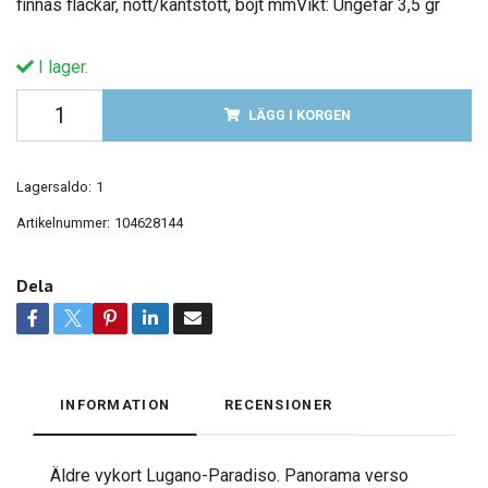
finnas fläckar, nött/kantstött, böjt mmVikt: Ungefär 3,5 gr
I lager.
LÄGG I KORGEN
Lagersaldo:
1
Artikelnummer:
104628144
Dela
INFORMATION
RECENSIONER
Äldre vykort Lugano-Paradiso. Panorama verso