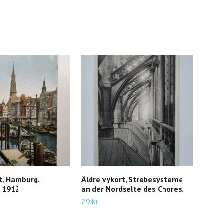
t, Hamburg.
Äldre vykort, Strebesysteme
Vyk
, 1912
an der Nordselte des Chores.
19 k
29 kr