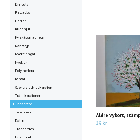
Die cuts
Flatbacks
Fjärilar
Kugghjul
Kylskåpsmagneter
Nanotejp
Nyckelringar
Nycklar
Polymerlera
Ramar
Stickers och dekoration
Trädekorationer
Tillbehör för
Telefonen
Äldre vykort, stäm
Datorn
39 kr
Trädgården
Husdjuret