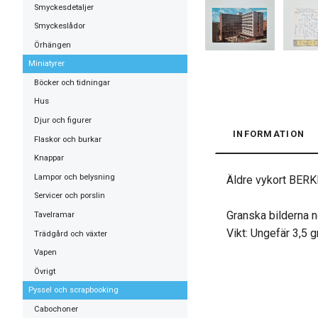
Smyckesdetaljer
Smyckeslådor
Örhängen
Miniatyrer
Böcker och tidningar
Hus
Djur och figurer
INFORMATION
Flaskor och burkar
Knappar
Lampor och belysning
Äldre vykort BE
Servicer och porslin
Granska bilderna n
Tavelramar
Vikt: Ungefär 3,5 
Trädgård och växter
Vapen
Övrigt
Pyssel och scrapbooking
Cabochoner