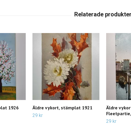
plat 1926
Äldre vykort, stämplat 1921
Äldre vykor
Fleetpartie
29 kr
29 kr