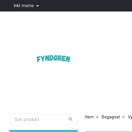
Inkl. moms
Hem
Begagnat
Vy