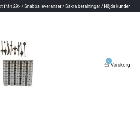
kt från 29:- / Snabba leveranser / Säkra betalningar / Nöjda kunder
0
Varukorg