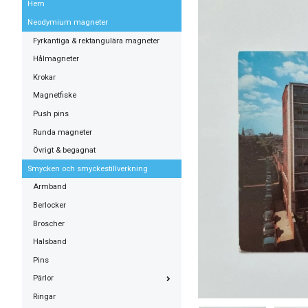
Hem
Neodymium magneter
Fyrkantiga & rektangulära magneter
Hålmagneter
Krokar
Magnetfiske
Push pins
Runda magneter
Övrigt & begagnat
Smycken och smyckestillverkning
Armband
Berlocker
Broscher
Halsband
Pins
Pärlor
Ringar