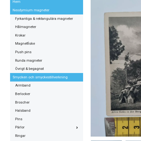
Hem
Neodymium magneter
Fyrkantiga & rektangulära magneter
Hålmagneter
Krokar
Magnetfiske
Push pins
Runda magneter
Övrigt & begagnat
Smycken och smyckestillverkning
Armband
Berlocker
Broscher
Halsband
Pins
Pärlor
Ringar