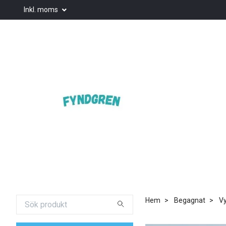
Inkl. moms
Hem
Begagnat
Vy