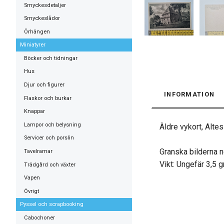
Smyckesdetaljer
Smyckeslådor
Örhängen
Miniatyrer
Böcker och tidningar
Hus
Djur och figurer
INFORMATION
Flaskor och burkar
Knappar
Lampor och belysning
Äldre vykort, Alte
Servicer och porslin
Granska bilderna n
Tavelramar
Vikt: Ungefär 3,5 
Trädgård och växter
Vapen
Övrigt
Pyssel och scrapbooking
Cabochoner