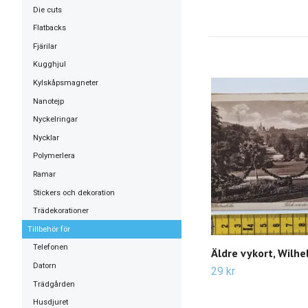
Die cuts
Flatbacks
Fjärilar
Kugghjul
Kylskåpsmagneter
Nanotejp
Nyckelringar
Nycklar
Polymerlera
Ramar
Stickers och dekoration
Trädekorationer
Tillbehör för
Telefonen
Äldre vykort, Wilh
Datorn
29 kr
Trädgården
Husdjuret