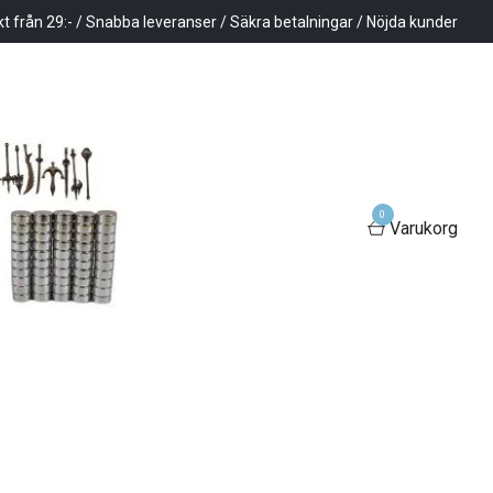
kt från 29:- / Snabba leveranser / Säkra betalningar / Nöjda kunder
0
Varukorg