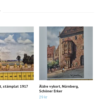
t, stämplat 1917
Äldre vykort, Nürnberg,
Äld
Schöner Erker
til
29 kr
29 k