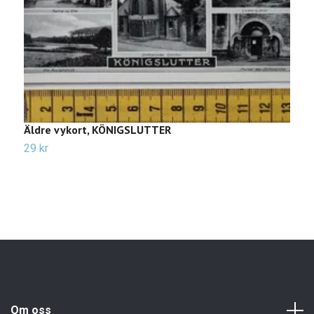
Äldre vykort, KÖNIGSLUTTER
Ä
29 kr
3
Om oss