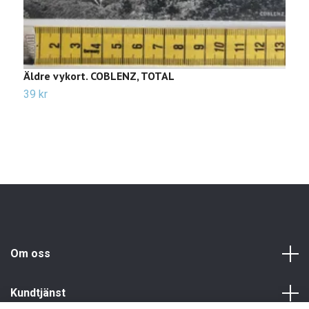
Äldre vykort. COBLENZ, TOTAL
Ä
39 kr
2
Om oss
Kundtjänst