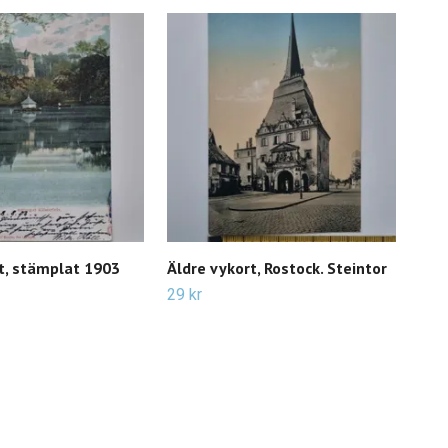
t, stämplat 1903
Äldre vykort, Rostock. Steintor
Äld
am 
29 kr
Ans
29 k