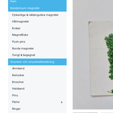
Hem
Neodymium magneter
Fyrkantiga & rektangulära magneter
Hålmagneter
Krokar
Magnetfiske
Push pins
Runda magneter
Övrigt & begagnat
Smycken och smyckestillverkning
Armband
Berlocker
Broscher
Halsband
Pins
Pärlor
Ringar