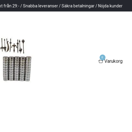
kt från 29:- / Snabba leveranser / Säkra betalningar / Nöjda kunder
0
Varukorg