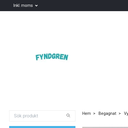
Inkl. moms
Hem
Begagnat
Vy