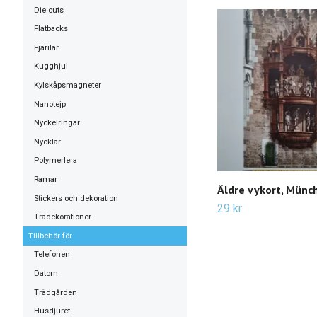
Die cuts
Flatbacks
Fjärilar
Kugghjul
Kylskåpsmagneter
Nanotejp
Nyckelringar
Nycklar
Polymerlera
Ramar
Äldre vykort, Münc
Stickers och dekoration
29 kr
Trädekorationer
Tillbehör för
Telefonen
Datorn
Trädgården
Husdjuret