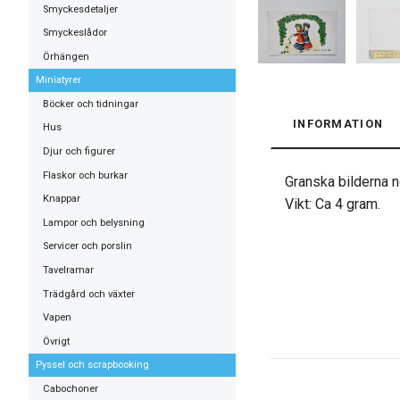
Smyckesdetaljer
Smyckeslådor
Örhängen
Miniatyrer
Böcker och tidningar
INFORMATION
Hus
Djur och figurer
Flaskor och burkar
Granska bilderna no
Knappar
Vikt: Ca 4 gram.
Lampor och belysning
Servicer och porslin
Tavelramar
Trädgård och växter
Vapen
Övrigt
Pyssel och scrapbooking
Cabochoner