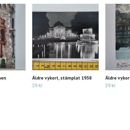
hen
Äldre vykort, stämplat 1938
Äldre vykor
29 kr
29 kr