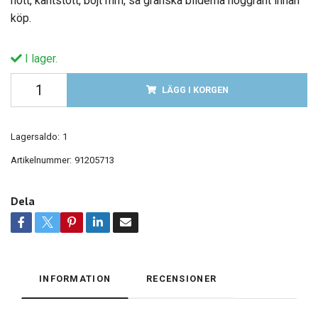
nött, kantstött, böjt mm, så granska bilderna noggrant innan
köp.
I lager.
LÄGG I KORGEN
Lagersaldo:
1
Artikelnummer:
91205713
Dela
INFORMATION
RECENSIONER