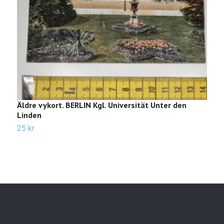
Äldre vykort. BERLIN Kgl. Universität Unter den
Ä
Linden
2
25 kr