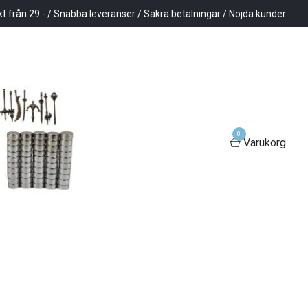
kt från 29:- / Snabba leveranser / Säkra betalningar / Nöjda kunder
0
Varukorg