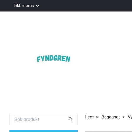
Inkl. moms
Hem
Begagnat
Vy