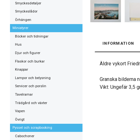
Smyckesdetaljer
Smyckeslådor
Örhängen
Miniatyrer
Böcker och tidningar
INFORMATION
Hus
Djur och figurer
Flaskor och burkar
Äldre vykort Fried
Knappar
Lampor och belysning
Granska bilderna n
Vikt: Ungefär 3,5 
Servicer och porslin
Tavelramar
Trädgård och växter
Vapen
Övrigt
Pyssel och scrapbooking
Cabochoner