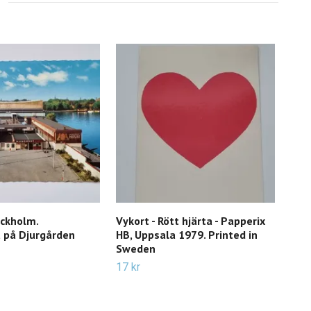
ockholm.
Vykort - Rött hjärta - Papperix
Vyko
 på Djurgården
HB, Uppsala 1979. Printed in
med
Sweden
19 k
17 kr