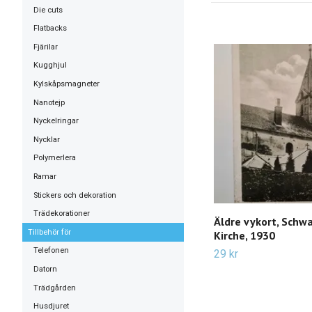
Die cuts
Flatbacks
Fjärilar
Kugghjul
Kylskåpsmagneter
Nanotejp
Nyckelringar
Nycklar
Polymerlera
Ramar
Stickers och dekoration
Trädekorationer
Äldre vykort, Schwa
Tillbehör för
Kirche, 1930
Telefonen
29 kr
Datorn
Trädgården
Husdjuret