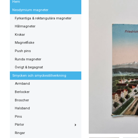
Hem
Neodymium magneter
Fyrkantiga & rektangulära magneter
Hålmagneter
Krokar
Magnetfiske
Push pins
Runda magneter
Övrigt & begagnat
Smycken och smyckestillverkning
Armband
Berlocker
Broscher
Halsband
Pins
Pärlor
Ringar